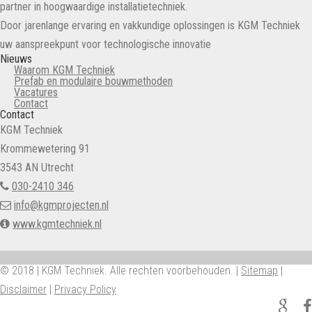
partner in hoogwaardige installatietechniek.
Door jarenlange ervaring en vakkundige oplossingen is KGM Techniek
uw aanspreekpunt voor technologische innovatie
Nieuws
Waarom KGM Techniek
Prefab en modulaire bouwmethoden
Vacatures
Contact
Contact
KGM Techniek
Krommewetering 91
3543 AN Utrecht
030-2410 346
info@kgmprojecten.nl
www.kgmtechniek.nl
© 2018 | KGM Techniek. Alle rechten voorbehouden. |
Sitemap
|
Disclaimer
|
Privacy Policy